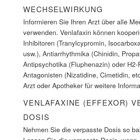
WECHSELWIRKUNG
Informieren Sie Ihren Arzt über alle M
verwenden. Venlafaxin können kooper
Inhibitoren (Tranylcypromin, Isocarboxa
usw.), Antiarrhythmika (Chinidin, Propa
Antipsychotika (Fluphenazin) oder H2-
Antagonisten (Nizatidine, Cimetidin, et
Arzt oder Apotheker für weitere Inform
VENLAFAXINE (EFFEXOR) V
DOSIS
Nehmen Sie die verpasste Dosis so bal
Lassen Sie die verpasste Dosis, wenn e