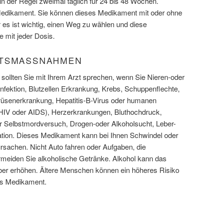
 der Regel zweimal täglich für 24 bis 48 Wochen.
edikament. Sie können dieses Medikament mit oder ohne
es ist wichtig, einen Weg zu wählen und diese
 mit jeder Dosis.
TSMASSNAHMEN
sollten Sie mit Ihrem Arzt sprechen, wenn Sie Nieren-oder
nfektion, Blutzellen Erkrankung, Krebs, Schuppenflechte,
rüsenerkrankung, Hepatitis-B-Virus oder humanen
HIV oder AIDS), Herzerkrankungen, Bluthochdruck,
r Selbstmordversuch, Drogen-oder Alkoholsucht, Leber-
ation. Dieses Medikament kann bei Ihnen Schwindel oder
achen. Nicht Auto fahren oder Aufgaben, die
meiden Sie alkoholische Getränke. Alkohol kann das
ber erhöhen. Ältere Menschen können ein höheres Risiko
es Medikament.