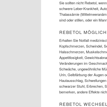
Sie sollten nicht Rebetol, wenn
schwere Leber-Krankheit, Aut
Thalassämie (Mittelmeeranämi
sind oder stillen, oder ein Ma
REBETOL MÖGLIC
Erhalten Sie Notfall medizinis
Kopfschmerzen, Schwindel, Seh
Halsschmerzen, Muskelschmerz
Appetitlosigkeit, Gewichtsab
Veränderungen im Geschmack o
Schwäche, ungewöhnliche Müd
Urin, Gelbfärbung der Augen o
Hautausschlag, Schwellungen v
schwarzer Stuhl, Erbrechen, Sc
bemerken, andere Effekte nicht
REBETOL WECHSE