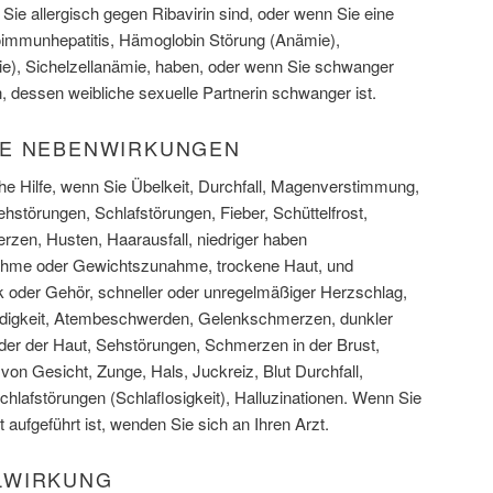
 Sie allergisch gegen Ribavirin sind, oder wenn Sie eine
oimmunhepatitis, Hämoglobin Störung (Anämie),
e), Sichelzellanämie, haben, oder wenn Sie schwanger
nn, dessen weibliche sexuelle Partnerin schwanger ist.
HE NEBENWIRKUNGEN
che Hilfe, wenn Sie Übelkeit, Durchfall, Magenverstimmung,
störungen, Schlafstörungen, Fieber, Schüttelfrost,
en, Husten, Haarausfall, niedriger haben
nahme oder Gewichtszunahme, trockene Haut, und
der Gehör, schneller oder unregelmäßiger Herzschlag,
igkeit, Atembeschwerden, Gelenkschmerzen, dunkler
der der Haut, Sehstörungen, Schmerzen in der Brust,
on Gesicht, Zunge, Hals, Juckreiz, Blut Durchfall,
hlafstörungen (Schlaflosigkeit), Halluzinationen. Wenn Sie
 aufgeführt ist, wenden Sie sich an Ihren Arzt.
LWIRKUNG