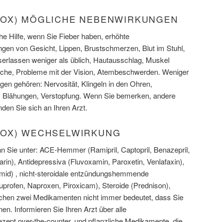
OX) MÖGLICHE NEBENWIRKUNGEN
che Hilfe, wenn Sie Fieber haben, erhöhte
ngen von Gesicht, Lippen, Brustschmerzen, Blut im Stuhl,
rlassen weniger als üblich, Hautausschlag, Muskel
he, Probleme mit der Vision, Atembeschwerden. Weniger
n gehören: Nervosität, Klingeln in den Ohren,
 Blähungen, Verstopfung. Wenn Sie bemerken, andere
enden Sie sich an Ihren Arzt.
ROX) WECHSELWIRKUNG
nn Sie unter: ACE-Hemmer (Ramipril, Captopril, Benazepril,
arin), Antidepressiva (Fluvoxamin, Paroxetin, Venlafaxin),
emid) , nicht-steroidale entzündungshemmende
profen, Naproxen, Piroxicam), Steroide (Prednison),
chen zwei Medikamenten nicht immer bedeutet, dass Sie
en. Informieren Sie Ihren Arzt über alle
ezept over-the-counter, und pflanzliche Medikamente, die