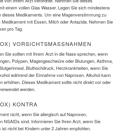
 von Ihrem Arzt verordnet. Nehmen Sie dieses
t einem vollen Glas Wasser. Legen Sie sich mindestens
e dieses Medikaments. Um eine Magenverstimmung zu
s Medikament mit Essen, Milch oder Antazida. Nehmen Sie
xen pro Tag.
OX) VORSICHTSMASSNAHMEN
 Sie sollten mit Ihrem Arzt in die Nase sprechen, wenn
ungen, Polypen, Magengeschwüre oder Blutungen, Asthma,
 Blutgerinnsel, Bluthochdruck, Herzkrankheiten, wenn Sie
Alkohol während der Einnahme von Naproxen. Alkohol kann
 erhöhen. Dieses Medikament sollte nicht direkt vor oder
verwendet werden.
OX) KONTRA
nt nicht, wenn Sie allergisch auf Naproxen,
en NSAIDs sind. Informieren Sie Ihren Arzt, wenn Sie
 ist nicht bei Kindern unter 2 Jahren empfohlen.