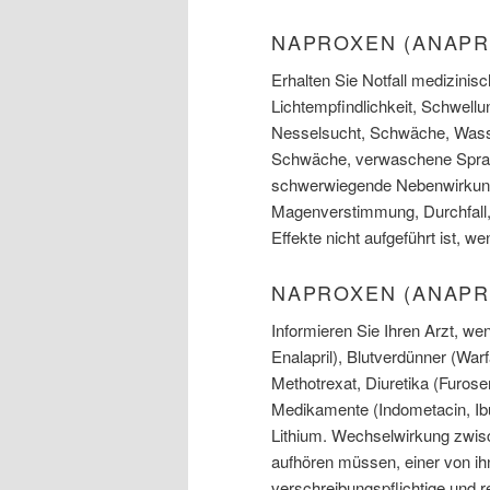
NAPROXEN (ANAPR
Erhalten Sie Notfall medizinis
Lichtempfindlichkeit, Schwellu
Nesselsucht, Schwäche, Wasse
Schwäche, verwaschene Sprac
schwerwiegende Nebenwirkunge
Magenverstimmung, Durchfall,
Effekte nicht aufgeführt ist, w
NAPROXEN (ANAP
Informieren Sie Ihren Arzt, we
Enalapril), Blutverdünner (Warf
Methotrexat, Diuretika (Furos
Medikamente (Indometacin, Ibu
Lithium. Wechselwirkung zwis
aufhören müssen, einer von ihn
verschreibungspflichtige und r