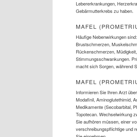
Lebererkrankungen, Herzerkra
Gebärmutterkrebs zu haben.
MAFEL (PROMETRI
Häufige Nebenwirkungen sind
Brustschmerzen, Muskelschmer
Rückenschmerzen, Müdigkeit, H
Stimmungsschwankungen. Prüfe
macht sich Sorgen, während 
MAFEL (PROMETRI
Informieren Sie Ihren Arzt üb
Modafinil, Aminoglutethimid, A
Medikamente (Secobarbital, Ph
Topotecan. Wechselwirkung z
Sie aufhören müssen, einer von
verschreibungspflichtige und r
Sie einnehmen.