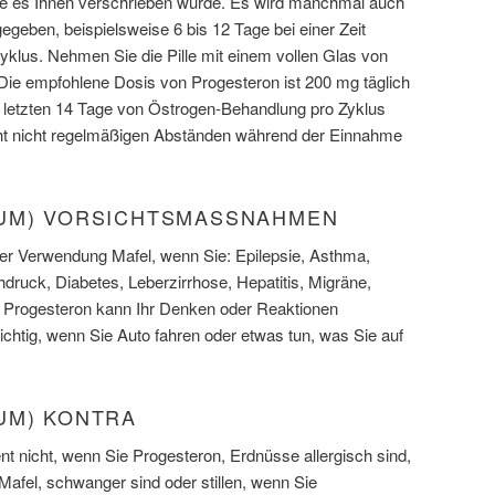
e es Ihnen verschrieben wurde. Es wird manchmal auch
gegeben, beispielsweise 6 bis 12 Tage bei einer Zeit
klus. Nehmen Sie die Pille mit einem vollen Glas von
ie empfohlene Dosis von Progesteron ist 200 mg täglich
 letzten 14 Tage von Östrogen-Behandlung pro Zyklus
ht nicht regelmäßigen Abständen während der Einnahme
UM) VORSICHTSMASSNAHMEN
der Verwendung Mafel, wenn Sie: Epilepsie, Asthma,
druck, Diabetes, Leberzirrhose, Hepatitis, Migräne,
. Progesteron kann Ihr Denken oder Reaktionen
ichtig, wenn Sie Auto fahren oder etwas tun, was Sie auf
UM) KONTRA
nicht, wenn Sie Progesteron, Erdnüsse allergisch sind,
 Mafel, schwanger sind oder stillen, wenn Sie