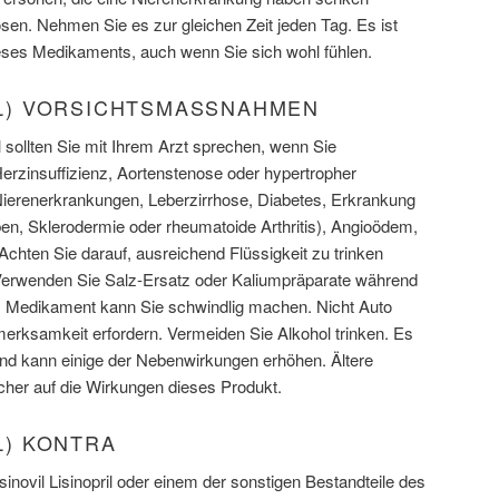
n. Nehmen Sie es zur gleichen Zeit jeden Tag. Es ist
eses Medikaments, auch wenn Sie sich wohl fühlen.
VIL) VORSICHTSMASSNAHMEN
 sollten Sie mit Ihrem Arzt sprechen, wenn Sie
Herzinsuffizienz, Aortenstenose oder hypertropher
Nierenerkrankungen, Leberzirrhose, Diabetes, Erkrankung
n, Sklerodermie oder rheumatoide Arthritis), Angioödem,
Achten Sie darauf, ausreichend Flüssigkeit zu trinken
Verwenden Sie Salz-Ersatz oder Kaliumpräparate während
es Medikament kann Sie schwindlig machen. Nicht Auto
merksamkeit erfordern. Vermeiden Sie Alkohol trinken. Es
nd kann einige der Nebenwirkungen erhöhen. Ältere
her auf die Wirkungen dieses Produkt.
IL) KONTRA
inovil Lisinopril oder einem der sonstigen Bestandteile des