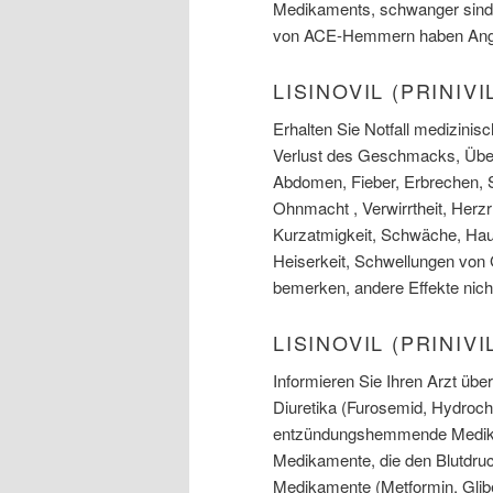
Medikaments, schwanger sind, 
von ACE-Hemmern haben Ang
LISINOVIL (PRINI
Erhalten Sie Notfall medizinis
Verlust des Geschmacks, Übel
Abdomen, Fieber, Erbrechen, 
Ohnmacht , Verwirrtheit, Herz
Kurzatmigkeit, Schwäche, Hau
Heiserkeit, Schwellungen von
bemerken, andere Effekte nicht
LISINOVIL (PRINI
Informieren Sie Ihren Arzt üb
Diuretika (Furosemid, Hydrochl
entzündungshemmende Medikam
Medikamente, die den Blutdruck
Medikamente (Metformin, Glibe