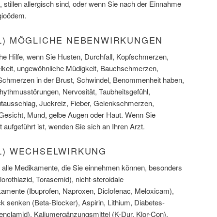
stillen allergisch sind, oder wenn Sie nach der Einnahme
ioödem.
VIL) MÖGLICHE NEBENWIRKUNGEN
che Hilfe, wenn Sie Husten, Durchfall, Kopfschmerzen,
keit, ungewöhnliche Müdigkeit, Bauchschmerzen,
Schmerzen in der Brust, Schwindel, Benommenheit haben,
rhythmusstörungen, Nervosität, Taubheitsgefühl,
tausschlag, Juckreiz, Fieber, Gelenkschmerzen,
 Gesicht, Mund, gelbe Augen oder Haut. Wenn Sie
 aufgeführt ist, wenden Sie sich an Ihren Arzt.
VIL) WECHSELWIRKUNG
er alle Medikamente, die Sie einnehmen können, besonders
orothiazid, Torasemid), nicht-steroidale
ente (Ibuprofen, Naproxen, Diclofenac, Meloxicam),
 senken (Beta-Blocker), Aspirin, Lithium, Diabetes-
nclamid), Kaliumergänzungsmittel (K-Dur, Klor-Con).