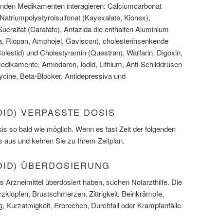
genden Medikamenten interagieren: Calciumcarbonat
, Natriumpolystyrolsulfonat (Kayexalate, Kionex),
Sucralfat (Carafate), Antazida die enthalten Aluminium
a, Riopan, Amphojel, Gaviscon), cholesterinsenkende
olestid) und Cholestyramin (Questran), Warfarin, Digoxin,
dikamente, Amiodaron, Iodid, Lithium, Anti-Schilddrüsen
ycine, Beta-Blocker, Antidepressiva und
ID) VERPASSTE DOSIS
s so bald wie möglich. Wenn es fast Zeit der folgenden
s aus und kehren Sie zu Ihrem Zeitplan.
OID) ÜBERDOSIERUNG
 Arzneimittel überdosiert haben, suchen Notarzthilfe. Die
lopfen, Brustschmerzen, Zittrigkeit, Beinkrämpfe,
, Kurzatmigkeit, Erbrechen, Durchfall oder Krampfanfälle.