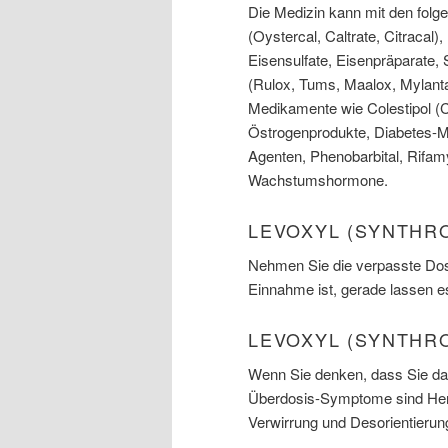
Die Medizin kann mit den fol
(Oystercal, Caltrate, Citracal)
Eisensulfate, Eisenpräparate, 
(Rulox, Tums, Maalox, Mylant
Medikamente wie Colestipol (C
Östrogenprodukte, Diabetes-Me
Agenten, Phenobarbital, Rifam
Wachstumshormone.
LEVOXYL (SYNTHRO
Nehmen Sie die verpasste Dosi
Einnahme ist, gerade lassen e
LEVOXYL (SYNTHR
Wenn Sie denken, dass Sie das
Überdosis-Symptome sind Herzk
Verwirrung und Desorientierung