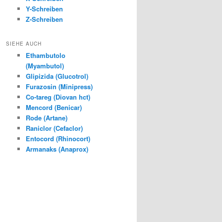
Y-Schreiben
Z-Schreiben
SIEHE AUCH
Ethambutolo
(Myambutol)
Glipizida (Glucotrol)
Furazosin (Minipress)
Co-tareg (Diovan hct)
Mencord (Benicar)
Rode (Artane)
Raniclor (Cefaclor)
Entocord (Rhinocort)
Armanaks (Anaprox)