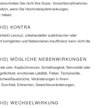
berschreiten Sie nicht Ihre Dosis. Vorsichtsmaßnahmen
edizin, wenn Sie Herzkreislauferkrankungen,
z haben.
OID) KONTRA
nfarkt Levoxyl, unbehandelter subklinischer oder
t korrigierten und Nebennieren-Insuffizienz kann nicht die
OID) MÖGLICHE NEBENWIRKUNGEN
e sein: Kopfschmerzen, Schlaflosigkeit, Nervosität oder
stlichkeit, emotionale Labilität, Fieber, Tachykardie,
 Schweißausbrüche, Veränderungen in Ihrem
, Durchfall, Erbrechen, Gewichtsveränderungen,
OID) WECHSELWIRKUNG