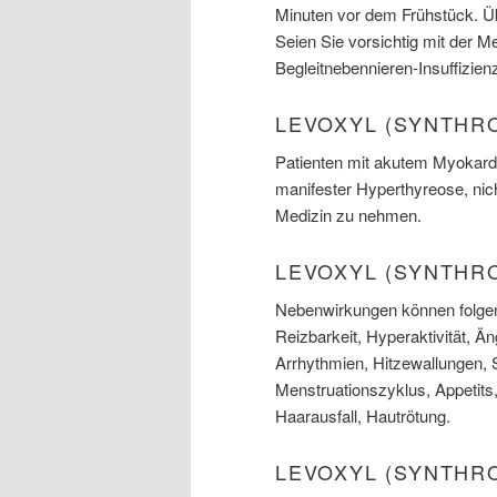
Minuten vor dem Frühstück. Ü
Seien Sie vorsichtig mit der M
Begleitnebennieren-Insuffizien
LEVOXYL (SYNTHR
Patienten mit akutem Myokardi
manifester Hyperthyreose, nich
Medizin zu nehmen.
LEVOXYL (SYNTHR
Nebenwirkungen können folgend
Reizbarkeit, Hyperaktivität, Äng
Arrhythmien, Hitzewallungen,
Menstruationszyklus, Appetits
Haarausfall, Hautrötung.
LEVOXYL (SYNTHR