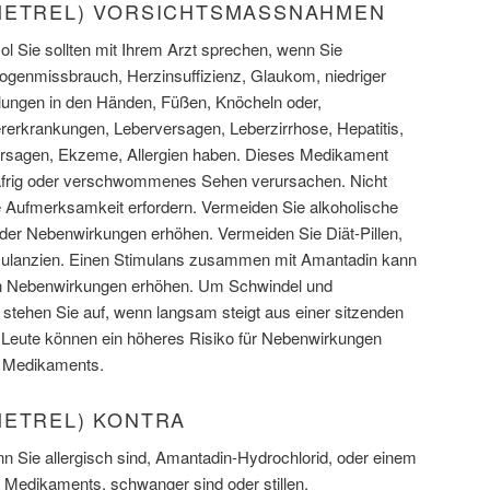
METREL) VORSICHTSMASSNAHMEN
l Sie sollten mit Ihrem Arzt sprechen, wenn Sie
ogenmissbrauch, Herzinsuffizienz, Glaukom, niedriger
lungen in den Händen, Füßen, Knöcheln oder,
ererkrankungen, Leberversagen, Leberzirrhose, Hepatitis,
rsagen, Ekzeme, Allergien haben. Dieses Medikament
läfrig oder verschwommenes Sehen verursachen. Nicht
e Aufmerksamkeit erfordern. Vermeiden Sie alkoholische
 der Nebenwirkungen erhöhen. Vermeiden Sie Diät-Pillen,
timulanzien. Einen Stimulans zusammen mit Amantadin kann
n Nebenwirkungen erhöhen. Um Schwindel und
tehen Sie auf, wenn langsam steigt aus einer sitzenden
re Leute können ein höheres Risiko für Nebenwirkungen
 Medikaments.
METREL) KONTRA
wenn Sie allergisch sind, Amantadin-Hydrochlorid, oder einem
s Medikaments, schwanger sind oder stillen.