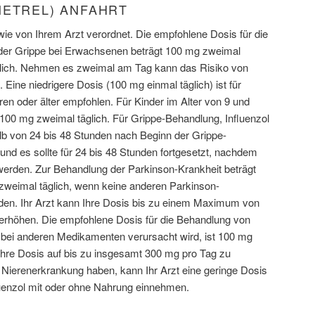
METREL) ANFAHRT
ie von Ihrem Arzt verordnet. Die empfohlene Dosis für die
er Grippe bei Erwachsenen beträgt 100 mg zweimal
äglich. Nehmen es zweimal am Tag kann das Risiko von
Eine niedrigere Dosis (100 mg einmal täglich) ist für
en oder älter empfohlen. Für Kinder im Alter von 9 und
s 100 mg zweimal täglich. Für Grippe-Behandlung, Influenzol
alb von 24 bis 48 Stunden nach Beginn der Grippe-
d es sollte für 24 bis 48 Stunden fortgesetzt, nachdem
rden. Zur Behandlung der Parkinson-Krankheit beträgt
zweimal täglich, wenn keine anderen Parkinson-
n. Ihr Arzt kann Ihre Dosis bis zu einem Maximum von
erhöhen. Die empfohlene Dosis für die Behandlung von
ei anderen Medikamenten verursacht wird, ist 100 mg
 Ihre Dosis auf bis zu insgesamt 300 mg pro Tag zu
Nierenerkrankung haben, kann Ihr Arzt eine geringe Dosis
luenzol mit oder ohne Nahrung einnehmen.