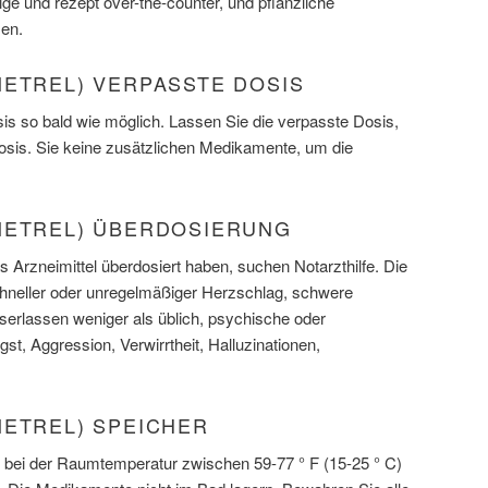
ige und rezept over-the-counter, und pflanzliche
en.
METREL) VERPASSTE DOSIS
s so bald wie möglich. Lassen Sie die verpasste Dosis,
Dosis. Sie keine zusätzlichen Medikamente, um die
METREL) ÜBERDOSIERUNG
 Arzneimittel überdosiert haben, suchen Notarzthilfe. Die
neller oder unregelmäßiger Herzschlag, schwere
rlassen weniger als üblich, psychische oder
 Aggression, Verwirrtheit, Halluzinationen,
METREL) SPEICHER
 bei der Raumtemperatur zwischen 59-77 ° F (15-25 ° C)