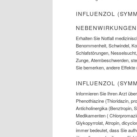
INFLUENZOL (SYM
NEBENWIRKUNGEN
Erhalten Sie Notfall medizini
Benommenheit, Schwindel, Kop
Schlafstörungen, Nesselsucht,
Zunge, Atembeschwerden, ste
Sie bemerken, andere Effekte n
INFLUENZOL (SYM
Informieren Sie Ihren Arzt üb
Phenothiazine (Thioridazin, pro
Anticholinergika (Benztropin, 
Medikamenten ( Chlorpromazin,
Glykopyrrolat, Atropin, dicy
immer bedeutet, dass Sie aufh