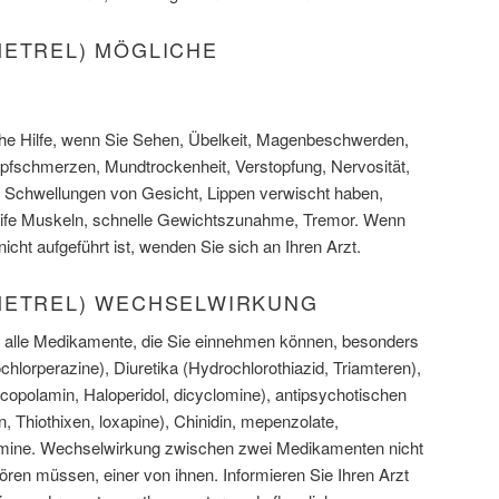
METREL) MÖGLICHE
sche Hilfe, wenn Sie Sehen, Übelkeit, Magenbeschwerden,
fschmerzen, Mundtrockenheit, Verstopfung, Nervosität,
 Schwellungen von Gesicht, Lippen verwischt haben,
ife Muskeln, schnelle Gewichtszunahme, Tremor. Wenn
icht aufgeführt ist, wenden Sie sich an Ihren Arzt.
METREL) WECHSELWIRKUNG
er alle Medikamente, die Sie einnehmen können, besonders
chlorperazine), Diuretika (Hydrochlorothiazid, Triamteren),
Scopolamin, Haloperidol, dicyclomine), antipsychotischen
 Thiothixen, loxapine), Chinidin, mepenzolate,
clomine. Wechselwirkung zwischen zwei Medikamenten nicht
ören müssen, einer von ihnen. Informieren Sie Ihren Arzt