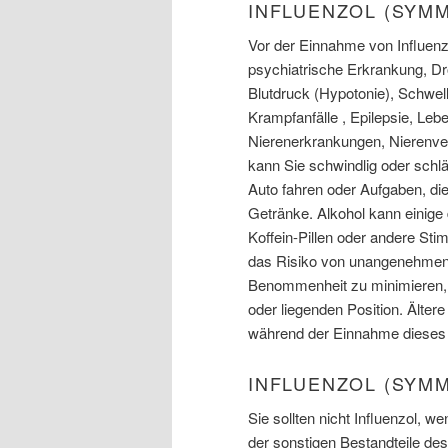
INFLUENZOL (SYM
Vor der Einnahme von Influenzo
psychiatrische Erkrankung, Dr
Blutdruck (Hypotonie), Schwel
Krampfanfälle , Epilepsie, Leb
Nierenerkrankungen, Nierenve
kann Sie schwindlig oder sch
Auto fahren oder Aufgaben, di
Getränke. Alkohol kann einige
Koffein-Pillen oder andere S
das Risiko von unangenehme
Benommenheit zu minimieren, s
oder liegenden Position. Älte
während der Einnahme dieses
INFLUENZOL (SYM
Sie sollten nicht Influenzol, 
der sonstigen Bestandteile de