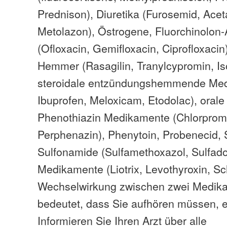
Prednison), Diuretika (Furosemid, Ace
Metolazon), Östrogene, Fluorchinolon-A
(Ofloxacin, Gemifloxacin, Ciprofloxac
Hemmer (Rasagilin, Tranylcypromin, Iso
steroidale entzündungshemmende Med
Ibuprofen, Meloxicam, Etodolac), orale
Phenothiazin Medikamente (Chlorpromaz
Perphenazin), Phenytoin, Probenecid, Sa
Sulfonamide (Sulfamethoxazol, Sulfado
Medikamente (Liotrix, Levothyroxin, Sc
Wechselwirkung zwischen zwei Medik
bedeutet, dass Sie aufhören müssen, e
Informieren Sie Ihren Arzt über alle