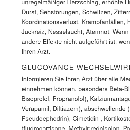
unregelmäßiger Herzschlag, erhöhte 
Durst, Sehstörungen, Schwitzen, Zitter
Koordinationsverlust, Krampfanfällen,
Juckreiz, Nesselsucht, Atemnot. Wenn
andere Effekte nicht aufgeführt ist, we
Ihren Arzt.
GLUCOVANCE WECHSELWI
Informieren Sie Ihren Arzt über alle M
einnehmen können, besonders Beta-Blo
Bisoprolol, Propranolol), Kalziumantago
Verapamil, Diltiazem), abschwellende 
Pseudoephedrin), Cimetidin , Kortikost
(fludrocortisone, Methylprednisolon, P