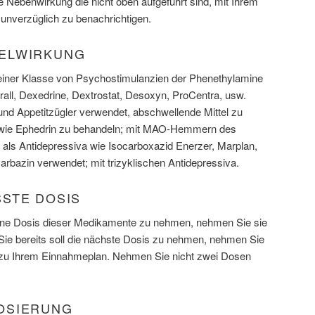
de Nebenwirkung die nicht oben aufgeführt sind, mit Ihrem
 unverzüglich zu benachrichtigen.
ELWIRKUNG
iner Klasse von Psychostimulanzien der Phenethylamine
ll, Dexedrine, Dextrostat, Desoxyn, ProCentra, usw.
 und Appetitzügler verwendet, abschwellende Mittel zu
e wie Ephedrin zu behandeln; mit MAO-Hemmern des
als Antidepressiva wie Isocarboxazid Enerzer, Marplan,
rbazin verwendet; mit trizyklischen Antidepressiva.
STE DOSIS
 eine Dosis dieser Medikamente zu nehmen, nehmen Sie sie
Sie bereits soll die nächste Dosis zu nehmen, nehmen Sie
e zu Ihrem Einnahmeplan. Nehmen Sie nicht zwei Dosen
OSIERUNG