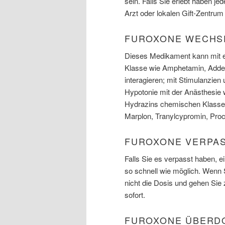
sein. Falls Sie erlebt haben je
Arzt oder lokalen Gift-Zentrum
FUROXONE WECHS
Dieses Medikament kann mit e
Klasse wie Amphetamin, Addera
interagieren; mit Stimulanzien
Hypotonie mit der Anästhesi
Hydrazins chemischen Klasse 
Marplon, Tranylcypromin, Proca
FUROXONE VERPAS
Falls Sie es verpasst haben,
so schnell wie möglich. Wenn 
nicht die Dosis und gehen Si
sofort.
FUROXONE ÜBERD