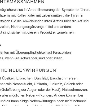
CHTSMASSNAHMEN
 möglicherweise in Verschlimmerung der Symptome führen.
chzeitig mit Koffein oder mit Lebensmitteln, die Tyramin
folgen Sie die Anweisungen Ihres Arztes über die Art und
lzeiten, Nahrungsergänzungsmittel und andere
gt sind, sicher mit diesem Produkt einzunehmen.
A
enten mit Überempfindlichkeit auf Furazolidon
 es, wenn Sie schwanger sind oder stillen.
CHE NEBENWIRKUNGEN
 Übelkeit, Erbrechen, Durchfall, Bauchschmerzen,
nen wie Nesselsucht, Urtikaria, Juckreiz, Gelenk-oder
Gelbfärbung der Augen oder der Haut), Halsschmerzen.
ste aller möglichen Nebenwirkungen. Andere können bei
nd es kann einige Nebenwirkungen noch nicht bekannt