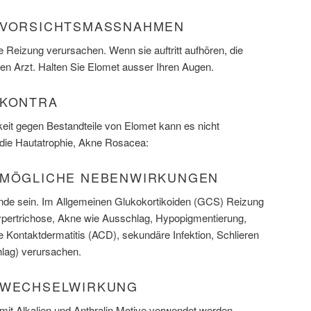
 VORSICHTSMASSNAHMEN
e Reizung verursachen. Wenn sie auftritt aufhören, die
ren Arzt. Halten Sie Elomet ausser Ihren Augen.
 KONTRA
keit gegen Bestandteile von Elomet kann es nicht
die Hautatrophie, Akne Rosacea:
 MÖGLICHE NEBENWIRKUNGEN
de sein. Im Allgemeinen Glukokortikoiden (GCS) Reizung
 Hypertrichose, Akne wie Ausschlag, Hypopigmentierung,
he Kontaktdermatitis (ACD), sekundäre Infektion, Schlieren
hlag) verursachen.
 WECHSELWIRKUNG
it Alkalien und Anthralin Motive verwendet werden.