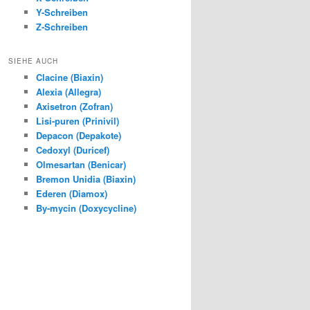
Y-Schreiben
Z-Schreiben
SIEHE AUCH
Clacine (Biaxin)
Alexia (Allegra)
Axisetron (Zofran)
Lisi-puren (Prinivil)
Depacon (Depakote)
Cedoxyl (Duricef)
Olmesartan (Benicar)
Bremon Unidia (Biaxin)
Ederen (Diamox)
By-mycin (Doxycycline)