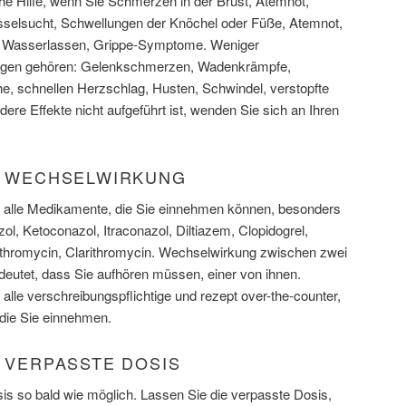
che Hilfe, wenn Sie Schmerzen in der Brust, Atemnot,
sselsucht, Schwellungen der Knöchel oder Füße, Atemnot,
im Wasserlassen, Grippe-Symptome. Weniger
gen gehören: Gelenkschmerzen, Wadenkrämpfe,
e, schnellen Herzschlag, Husten, Schwindel, verstopfte
re Effekte nicht aufgeführt ist, wenden Sie sich an Ihren
L) WECHSELWIRKUNG
er alle Medikamente, die Sie einnehmen können, besonders
ol, Ketoconazol, Itraconazol, Diltiazem, Clopidogrel,
hromycin, Clarithromycin. Wechselwirkung zwischen zwei
eutet, dass Sie aufhören müssen, einer von ihnen.
 alle verschreibungspflichtige und rezept over-the-counter,
die Sie einnehmen.
) VERPASSTE DOSIS
s so bald wie möglich. Lassen Sie die verpasste Dosis,