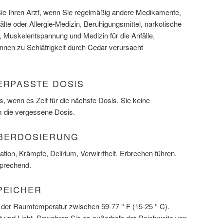
Sie Ihren Arzt, wenn Sie regelmäßig andere Medikamente,
älte oder Allergie-Medizin, Beruhigungsmittel, narkotische
, Muskelentspannung und Medizin für die Anfälle,
nnen zu Schläfrigkeit durch Cedar verursacht
ERPASSTE DOSIS
, wenn es Zeit für die nächste Dosis. Sie keine
 die vergessene Dosis.
ÜBERDOSIERUNG
ion, Krämpfe, Delirium, Verwirrtheit, Erbrechen führen.
sprechend.
PEICHER
 der Raumtemperatur zwischen 59-77 ° F (15-25 ° C).
t und Licht. Bewahren Sie es außerhalb der Reichweite von