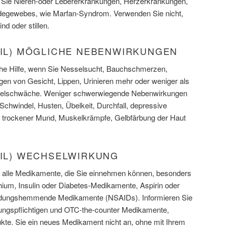
 Sie Nieren-oder Lebererkrankungen, Herzerkrankungen,
degewebes, wie Marfan-Syndrom. Verwenden Sie nicht,
d oder stillen.
RIL) MÖGLICHE NEBENWIRKUNGEN
sche Hilfe, wenn Sie Nesselsucht, Bauchschmerzen,
n von Gesicht, Lippen, Urinieren mehr oder weniger als
kelschwäche. Weniger schwerwiegende Nebenwirkungen
chwindel, Husten, Übelkeit, Durchfall, depressive
trockener Mund, Muskelkrämpfe, Gelbfärbung der Haut
RIL) WECHSELWIRKUNG
er alle Medikamente, die Sie einnehmen können, besonders
thium, Insulin oder Diabetes-Medikamente, Aspirin oder
ündungshemmende Medikamente (NSAIDs). Informieren Sie
ibungspflichtigen und OTC-the-counter Medikamente,
ukte. Sie ein neues Medikament nicht an, ohne mit Ihrem