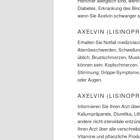
Hemmer allergisch sind, wenn
Diabetes, Erkrankung des Bin
wenn Sie Axelvin schwanger sin
AXELVIN (LISINOP
Erhalten Sie Notfall medizini
Atembeschwerden, Schwellunge
üblich, Brustschmerzen, Mus
können sein: Kopfschmerzen, S
Stimmung, Grippe-Symptome, 
oder Augen.
AXELVIN (LISINOP
Informieren Sie Ihren Arzt üb
Kaliumpräparate, Diuretika, Li
andere nicht-steroidale entz
Ihren Arzt über alle verschre
Vitamine und pflanzliche Prod