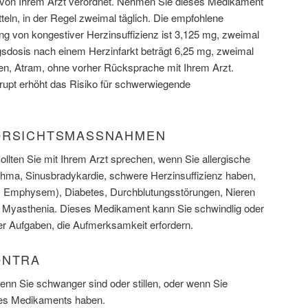
von Ihrem Arzt verordnet. Nehmen Sie dieses Medikament
eln, in der Regel zweimal täglich. Die empfohlene
ng von kongestiver Herzinsuffizienz ist 3,125 mg, zweimal
gsdosis nach einem Herzinfarkt beträgt 6,25 mg, zweimal
hören, Atram, ohne vorher Rücksprache mit Ihrem Arzt.
rupt erhöht das Risiko für schwerwiegende
ORSICHTSMASSNAHMEN
llten Sie mit Ihrem Arzt sprechen, wenn Sie allergische
thma, Sinusbradykardie, schwere Herzinsuffizienz haben,
 Emphysem), Diabetes, Durchblutungsstörungen, Nieren
Myasthenia. Dieses Medikament kann Sie schwindlig oder
der Aufgaben, die Aufmerksamkeit erfordern.
ONTRA
nn Sie schwanger sind oder stillen, oder wenn Sie
 des Medikaments haben.