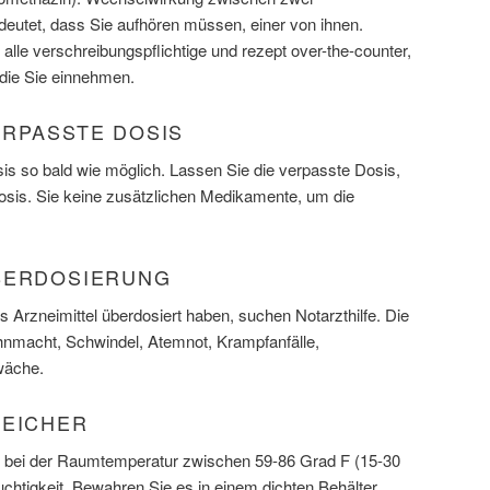
eutet, dass Sie aufhören müssen, einer von ihnen.
 alle verschreibungspflichtige und rezept over-the-counter,
die Sie einnehmen.
ERPASSTE DOSIS
s so bald wie möglich. Lassen Sie die verpasste Dosis,
Dosis. Sie keine zusätzlichen Medikamente, um die
BERDOSIERUNG
 Arzneimittel überdosiert haben, suchen Notarzthilfe. Die
macht, Schwindel, Atemnot, Krampfanfälle,
wäche.
PEICHER
l bei der Raumtemperatur zwischen 59-86 Grad F (15-30
chtigkeit. Bewahren Sie es in einem dichten Behälter.