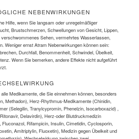
ÖGLICHE NEBENWIRKUNGEN
sche Hilfe, wenn Sie langsam oder unregelmäßiger
sucht, Brustschmerzen, Schwellungen von Gesicht, Lippen,
er, verschwommenes Sehen, vermehrtes Wasserlassen,
n. Weniger ernst Atram Nebenwirkungen können sein:
rechen, Durchfall, Benommenheit, Schwindel, Übelkeit,
otenz. Wenn Sie bemerken, andere Effekte nicht aufgeführt
rzt.
WECHSELWIRKUNG
er alle Medikamente, die Sie einnehmen können, besonders
en, Methadon), Herz-Rhythmus-Medikamente (Chinidin,
er (Selegilin, Tranylcypromin, Phenelzin, Isocarboxazid) ,
tonavir, Delavirdin), Herz-oder Blutdruckmedizin
), Fluconazol, Rifampicin, Insulin, Cimetidin, Cyclosporin,
xetin, Amitriptylin, Fluoxetin), Medizin gegen Übelkeit und
romethazin). Wechselwirkung zwischen zwei