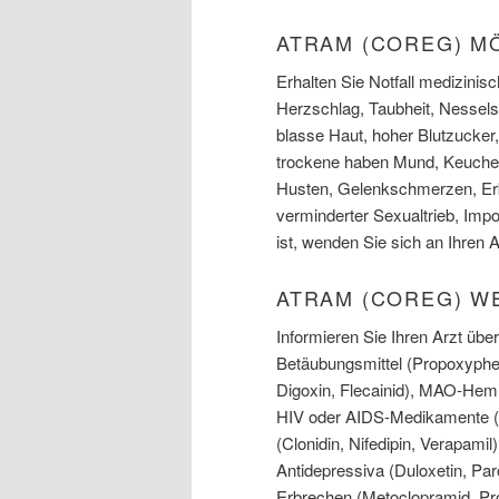
ATRAM (COREG) M
Erhalten Sie Notfall medizini
Herzschlag, Taubheit, Nessel
blasse Haut, hoher Blutzuck
trockene haben Mund, Keuche
Husten, Gelenkschmerzen, Erb
verminderter Sexualtrieb, Imp
ist, wenden Sie sich an Ihren A
ATRAM (COREG) 
Informieren Sie Ihren Arzt üb
Betäubungsmittel (Propoxyph
Digoxin, Flecainid), MAO-Hemm
HIV oder AIDS-Medikamente (Ri
(Clonidin, Nifedipin, Verapamil
Antidepressiva (Duloxetin, Paro
Erbrechen (Metoclopramid, P