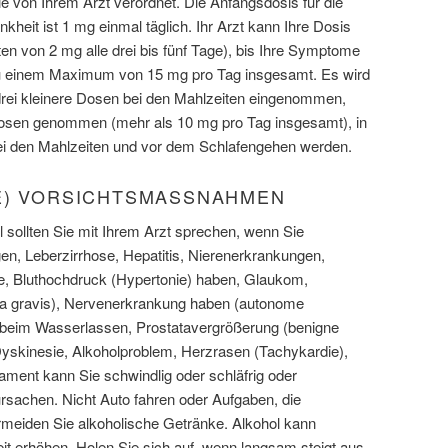
 von Ihrem Arzt verordnet. Die Anfangsdosis für die
heit ist 1 mg einmal täglich. Ihr Arzt kann Ihre Dosis
ten von 2 mg alle drei bis fünf Tage), bis Ihre Symptome
 zu einem Maximum von 15 mg pro Tag insgesamt. Es wird
drei kleinere Dosen bei den Mahlzeiten eingenommen,
 Dosen genommen (mehr als 10 mg pro Tag insgesamt), in
bei den Mahlzeiten und vor dem Schlafengehen werden.
E) VORSICHTSMASSNAHMEN
 sollten Sie mit Ihrem Arzt sprechen, wenn Sie
n, Leberzirrhose, Hepatitis, Nierenerkrankungen,
, Bluthochdruck (Hypertonie) haben, Glaukom,
a gravis), Nervenerkrankung haben (autonome
n beim Wasserlassen, Prostatavergrößerung (benigne
 Dyskinesie, Alkoholproblem, Herzrasen (Tachykardie),
ament kann Sie schwindlig oder schläfrig oder
achen. Nicht Auto fahren oder Aufgaben, die
meiden Sie alkoholische Getränke. Alkohol kann
t erhöhen. Holen Sie sich auf, wenn langsam steigt aus