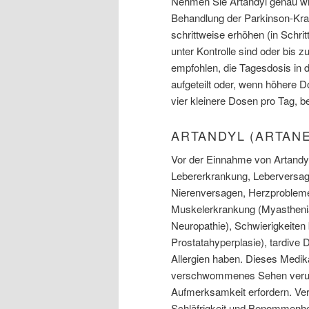
Nehmen Sie Artandyl genau wie
Behandlung der Parkinson-Krank
schrittweise erhöhen (in Schrit
unter Kontrolle sind oder bis
empfohlen, die Tagesdosis in 
aufgeteilt oder, wenn höhere
vier kleinere Dosen pro Tag, 
ARTANDYL (ARTAN
Vor der Einnahme von Artandyl
Lebererkrankung, Leberversage
Nierenversagen, Herzprobleme
Muskelerkrankung (Myastheni
Neuropathie), Schwierigkeite
Prostatahyperplasie), tardive
Allergien haben. Dieses Medik
verschwommenes Sehen verurs
Aufmerksamkeit erfordern. Ver
Schläfrigkeit und Benommenhei