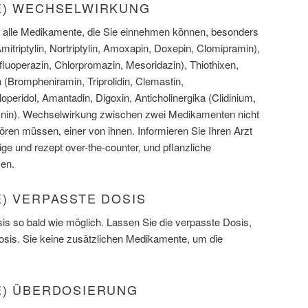
E) WECHSELWIRKUNG
er alle Medikamente, die Sie einnehmen können, besonders
mitriptylin, Nortriptylin, Amoxapin, Doxepin, Clomipramin),
fluoperazin, Chlorpromazin, Mesoridazin), Thiothixen,
a (Brompheniramin, Triprolidin, Clemastin,
operidol, Amantadin, Digoxin, Anticholinergika (Clidinium,
ynin). Wechselwirkung zwischen zwei Medikamenten nicht
ören müssen, einer von ihnen. Informieren Sie Ihren Arzt
ige und rezept over-the-counter, und pflanzliche
en.
) VERPASSTE DOSIS
s so bald wie möglich. Lassen Sie die verpasste Dosis,
Dosis. Sie keine zusätzlichen Medikamente, um die
E) ÜBERDOSIERUNG