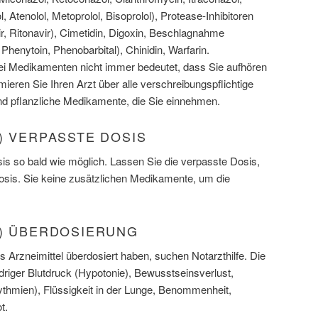
l, Atenolol, Metoprolol, Bisoprolol), Protease-Inhibitoren
vir, Ritonavir), Cimetidin, Digoxin, Beschlagnahme
enytoin, Phenobarbital), Chinidin, Warfarin.
 Medikamenten nicht immer bedeutet, dass Sie aufhören
mieren Sie Ihren Arzt über alle verschreibungspflichtige
und pflanzliche Medikamente, die Sie einnehmen.
) VERPASSTE DOSIS
s so bald wie möglich. Lassen Sie die verpasste Dosis,
Dosis. Sie keine zusätzlichen Medikamente, um die
T) ÜBERDOSIERUNG
 Arzneimittel überdosiert haben, suchen Notarzthilfe. Die
iger Blutdruck (Hypotonie), Bewusstseinsverlust,
thmien), Flüssigkeit in der Lunge, Benommenheit,
t.