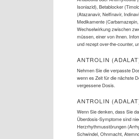
Isoniazid), Betablocker (Timolo
(Atazanavir, Nelfinavir, Indina
Medikamente (Carbamazepin, Ph
Wechselwirkung zwischen zwei
müssen, einer von ihnen. Infor
und rezept over-the-counter, 
ANTROLIN (ADALAT
Nehmen Sie die verpasste Dosi
wenn es Zeit für die nächste 
vergessene Dosis.
ANTROLIN (ADALA
Wenn Sie denken, dass Sie das
Überdosis-Symptome sind niedr
Herzrhythmusstörungen (Arrhy
Schwindel, Ohnmacht, Atemno