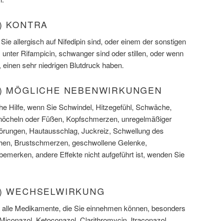
) KONTRA
n Sie allergisch auf Nifedipin sind, oder einem der sonstigen
unter Rifampicin, schwanger sind oder stillen, oder wenn
 einen sehr niedrigen Blutdruck haben.
T) MÖGLICHE NEBENWIRKUNGEN
che Hilfe, wenn Sie Schwindel, Hitzegefühl, Schwäche,
nöcheln oder Füßen, Kopfschmerzen, unregelmäßiger
rungen, Hautausschlag, Juckreiz, Schwellung des
hen, Brustschmerzen, geschwollene Gelenke,
merken, andere Effekte nicht aufgeführt ist, wenden Sie
T) WECHSELWIRKUNG
er alle Medikamente, die Sie einnehmen können, besonders
(Miconazol, Ketoconazol, Clarithromycin, Itraconazol,