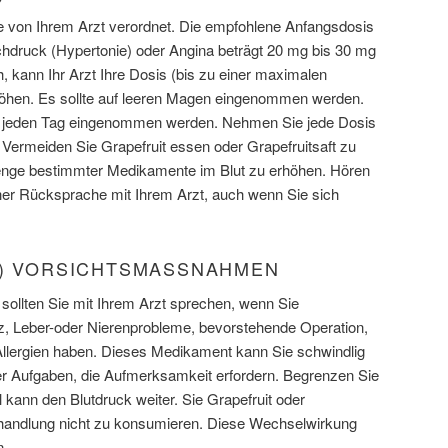
e von Ihrem Arzt verordnet. Die empfohlene Anfangsdosis
chdruck (Hypertonie) oder Angina beträgt 20 mg bis 30 mg
ich, kann Ihr Arzt Ihre Dosis (bis zu einer maximalen
öhen. Es sollte auf leeren Magen eingenommen werden.
Zeit jeden Tag eingenommen werden. Nehmen Sie jede Dosis
 Vermeiden Sie Grapefruit essen oder Grapefruitsaft zu
Menge bestimmter Medikamente im Blut zu erhöhen. Hören
rher Rücksprache mit Ihrem Arzt, auch wenn Sie sich
T) VORSICHTSMASSNAHMEN
sollten Sie mit Ihrem Arzt sprechen, wenn Sie
nz, Leber-oder Nierenprobleme, bevorstehende Operation,
llergien haben. Dieses Medikament kann Sie schwindlig
r Aufgaben, die Aufmerksamkeit erfordern. Begrenzen Sie
 kann den Blutdruck weiter. Sie Grapefruit oder
ehandlung nicht zu konsumieren. Diese Wechselwirkung
n.