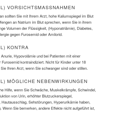
IL) VORSICHTSMASSNAHMEN
n sollten Sie mit Ihrem Arzt, hohe Kaliumspiegel im Blut
Mengen an Natrium im Blut sprechen, wenn Sie in ihrem
nge Volumen der Flüssigkeit, (Hyponatriämie), Diabetes,
lergie gegen Furosemid oder Amilorid.
IL) KONTRA
t Anurie, Hypovolämie und bei Patienten mit einer
Furosemid kontraindiziert. Nicht für Kinder unter 18
Sie Ihren Arzt, wenn Sie schwanger sind oder stillen.
IL) MÖGLICHE NEBENWIRKUNGEN
sche Hilfe, wenn Sie Schwäche, Muskelkrämpfe, Schwindel,
ktion von Urin, erhöhter Blutzuckerspiegel,
 Hautausschlag, Sehstörungen, Hyperurikämie haben,
Wenn Sie bemerken, andere Effekte nicht aufgeführt ist,