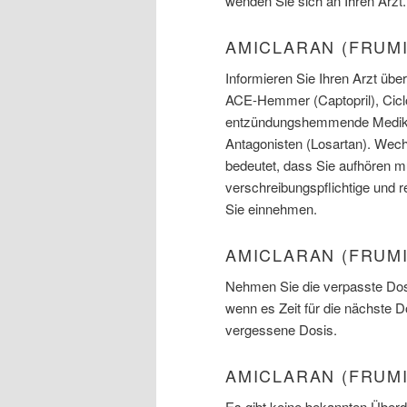
wenden Sie sich an Ihren Arzt.
AMICLARAN (FRUM
Informieren Sie Ihren Arzt üb
ACE-Hemmer (Captopril), Ciclo
entzündungshemmende Medikame
Antagonisten (Losartan). Wec
bedeutet, dass Sie aufhören mü
verschreibungspflichtige und r
Sie einnehmen.
AMICLARAN (FRUMI
Nehmen Sie die verpasste Dosi
wenn es Zeit für die nächste 
vergessene Dosis.
AMICLARAN (FRUM
Es gibt keine bekannten Über