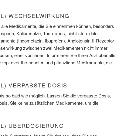
IL) WECHSELWIRKUNG
er alle Medikamente, die Sie einnehmen können, besonders
sporin, Kaliumsalze, Tacrolimus, nicht-steroidale
nte (Indometacin, Ibuprofen), Angiotensin-II-Rezeptor
hselwirkung zwischen zwei Medikamenten nicht immer
ssen, einer von ihnen. Informieren Sie Ihren Arzt über alle
ezept over-the-counter, und pflanzliche Medikamente, die
L) VERPASSTE DOSIS
s so bald wie möglich. Lassen Sie die verpasste Dosis,
Dosis. Sie keine zusätzlichen Medikamente, um die
IL) ÜBERDOSIERUNG
dosis-Symptome. Wenn Sie denken, dass Sie das