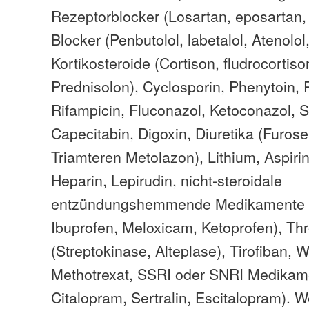
Rezeptorblocker (Losartan, eposartan,
Blocker (Penbutolol, labetalol, Atenolol
Kortikosteroide (Cortison, fludrocortis
Prednisolon), Cyclosporin, Phenytoin, 
Rifampicin, Fluconazol, Ketoconazol, S
Capecitabin, Digoxin, Diuretika (Furos
Triamteren Metolazon), Lithium, Aspirin
Heparin, Lepirudin, nicht-steroidale
entzündungshemmende Medikamente (
Ibuprofen, Meloxicam, Ketoprofen), Th
(Streptokinase, Alteplase), Tirofiban, 
Methotrexat, SSRI oder SNRI Medikame
Citalopram, Sertralin, Escitalopram). 