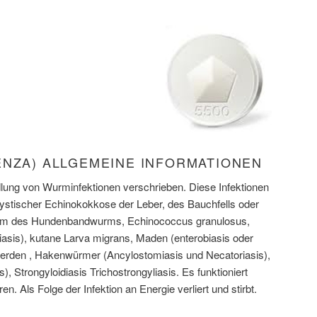
ENZA) ALLGEMEINE INFORMATIONEN
dlung von Wurminfektionen verschrieben. Diese Infektionen
ystischer Echinokokkose der Leber, des Bauchfells oder
form des Hundenbandwurms, Echinococcus granulosus,
sis), kutane Larva migrans, Maden (enterobiasis oder
t werden , Hakenwürmer (Ancylostomiasis und Necatoriasis),
, Strongyloidiasis Trichostrongyliasis. Es funktioniert
en. Als Folge der Infektion an Energie verliert und stirbt.