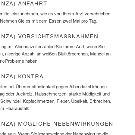
ENZA) ANFAHRT
mittel einzunehmen, wie es von Ihrem Arzt verschrieben.
. Nehmen Sie es mit dem Essen zwei Mal pro Tag.
ENZA) VORSICHTSMASSNAHMEN
ung mit Albendazol erzählen Sie Ihrem Arzt, wenn Sie
, niedrige Anzahl an weißen Blutkörperchen, Mangel an
rk-Probleme haben.
ENZA) KONTRA
ten mit Überempfindlichkeit gegen Albendazol können
lag oder Juckreiz, Halsschmerzen, starke Müdigkeit und
hwindel, Kopfschmerzen, Fieber, Übelkeit, Erbrechen,
m Haarausfall:
ENZA) MÖGLICHE NEBENWIRKUNGEN
de sein. Wenn Sie irgendwelche der Nebenwirkung die